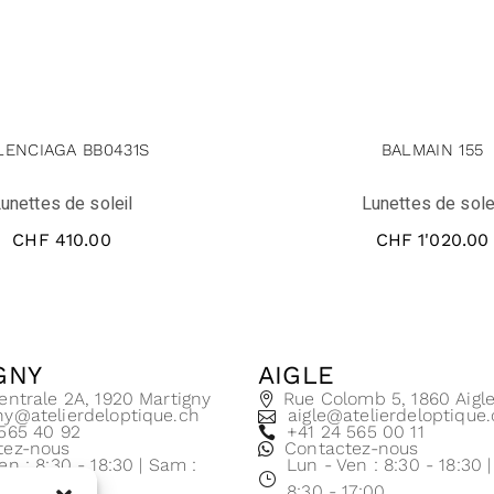
LENCIAGA BB0431S
BALMAIN 155
unettes de soleil
Lunettes de sole
CHF
410.00
CHF
1'020.00
GNY
AIGLE
entrale 2A, 1920 Martigny
Rue Colomb 5, 1860 Aigl
ny@atelierdeloptique.ch
aigle@atelierdeloptique
 565 40 92
+41 24 565 00 11
tez-nous
Contactez-nous
en : 8:30 - 18:30 | Sam :
Lun - Ven : 8:30 - 18:30 
17:00
8:30 - 17:00