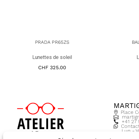
PRADA PR65ZS
BA
Lunettes de soleil
L
CHF
325.00
MARTI
Place C
martig
+41 27
Contac
Lun - V
8:30 - 