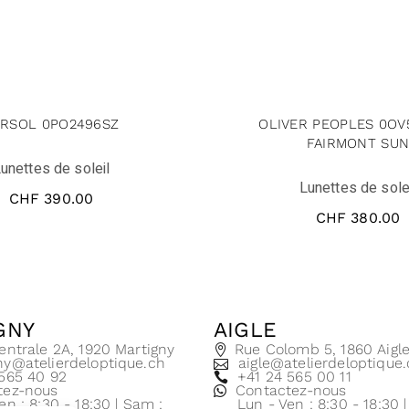
ERSOL 0PO2496SZ
OLIVER PEOPLES 0OV
FAIRMONT SU
unettes de soleil
Lunettes de sole
CHF
390.00
CHF
380.00
GNY
AIGLE
entrale 2A, 1920 Martigny
Rue Colomb 5, 1860 Aigl
ny@atelierdeloptique.ch
aigle@atelierdeloptique
 565 40 92
+41 24 565 00 11
tez-nous
Contactez-nous
en : 8:30 - 18:30 | Sam :
Lun - Ven : 8:30 - 18:30 