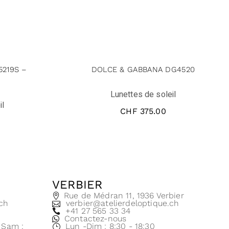
5219S –
DOLCE & GABBANA DG4520
N
Lunettes de soleil
il
CHF
375.00
VERBIER
e
Rue de Médran 11, 1936 Verbier
.ch
verbier@atelierdeloptique.ch
+41 27 565 33 34
Contactez-nous
| Sam :
Lun -Dim : 8:30 - 18:30