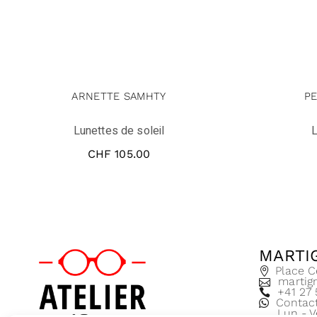
ARNETTE SAMHTY
P
Lunettes de soleil
L
CHF
105.00
MARTI
Place C
martig
+41 27
Contac
Lun - V