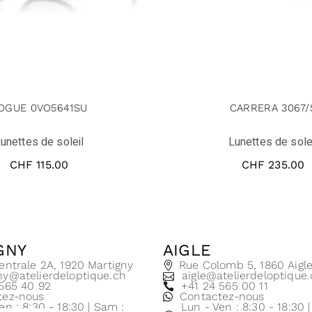
OGUE 0VO5641SU
CARRERA 3067/
unettes de soleil
Lunettes de sole
CHF
115.00
CHF
235.00
GNY
AIGLE
entrale 2A, 1920 Martigny
Rue Colomb 5, 1860 Aigl
ny@atelierdeloptique.ch
aigle@atelierdeloptique
 565 40 92
+41 24 565 00 11
tez-nous
Contactez-nous
en : 8:30 - 18:30 | Sam :
Lun - Ven : 8:30 - 18:30 