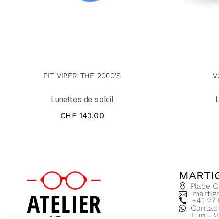
PIT VIPER THE 2000’S
V
Lunettes de soleil
L
CHF
140.00
MARTI
Place C
martig
+41 27
Contac
Lun - V