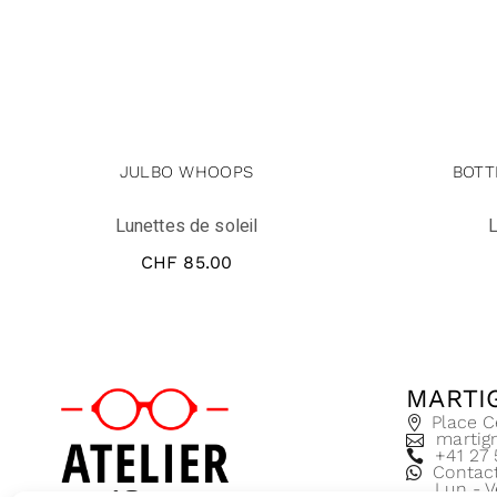
JULBO WHOOPS
BOTT
Lunettes de soleil
L
CHF
85.00
MARTI
Place C
martig
+41 27
Contac
Lun - V