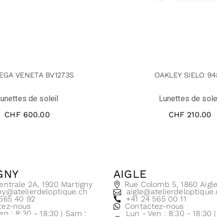
EGA VENETA BV1273S
OAKLEY SIELO 94
unettes de soleil
Lunettes de sole
CHF
600.00
CHF
210.00
GNY
AIGLE
entrale 2A, 1920 Martigny
Rue Colomb 5, 1860 Aigl
ny@atelierdeloptique.ch
aigle@atelierdeloptique
 565 40 92
+41 24 565 00 11
tez-nous
Contactez-nous
en : 8:30 - 18:30 | Sam :
Lun - Ven : 8:30 - 18:30 