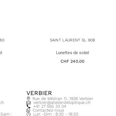
80
SAINT LAURENT SL 908
il
Lunettes de soleil
CHF
240.00
VERBIER
e
Rue de Médran 11, 1936 Verbier
.ch
verbier@atelierdeloptique.ch
+41 27 565 33 34
Contactez-nous
| Sam :
Lun -Dim : 8:30 - 18:30