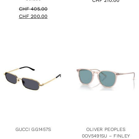
CHF
210.00
CHF
405.00
CHF
200.00
GUCCI GG1457S
OLIVER PEOPLES
0OV5491SU – FINLEY