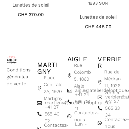
1993 SUN
Lunettes de soleil
CHF
370.00
Lunettes de soleil
CHF
445.00
AIGLE
VERBIE
MARTI
R
Rue
Conditions
GNY
Rue de
Colomb
générales
Place
Médran
5, 1860
de vente
Centrale
11, 1936
Aigle
aigle@atelierdeloptique
2A, 1920
Verbier
+41 24
verbier@at
Martigny
+41 27
565 00
martigny@atelierdeloptique.ch
+41 27
565 33
11
Contactez-
565 40
34
Contactez
nous
92
Lun -
Contactez-
nous