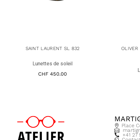
SAINT LAURENT SL 832
OLIVER
Lunettes de soleil
L
CHF
450.00
MARTI
Place C
martig
+41 27
Contac