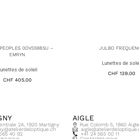
 PEOPLES 0OV5598SU –
JULBO FREQUEN
EMRYN
Lunettes de sole
unettes de soleil
CHF
139.00
CHF
405.00
GNY
AIGLE
entrale 2A, 1920 Martigny
Rue Colomb 5, 1860 Aigl
ny@atelierdeloptique.ch
aigle@atelierdeloptique
 565 40 92
+41 24 565 00 11
tez-nous
Contactez-nous