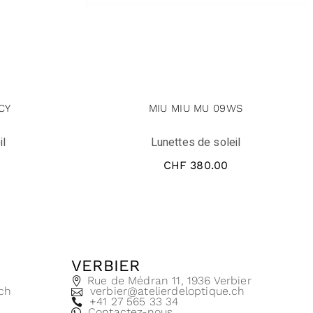
CY
MIU MIU MU 09WS
il
Lunettes de soleil
CHF
380.00
VERBIER
e
Rue de Médran 11, 1936 Verbier
.ch
verbier@atelierdeloptique.ch
+41 27 565 33 34
Contactez-nous