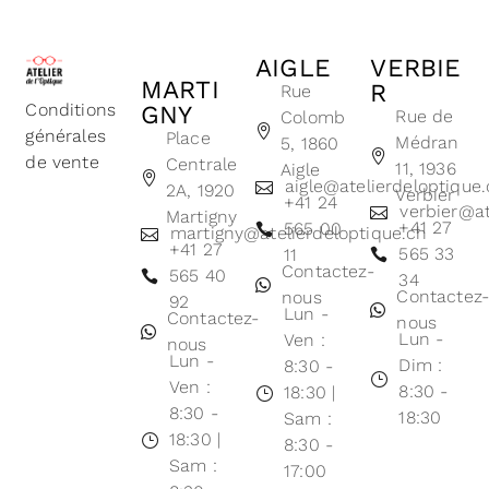
AIGLE
VERBIE
MARTI
R
Rue
Conditions
GNY
Rue de
Colomb
générales
Place
Médran
5, 1860
de vente
Centrale
11, 1936
Aigle
aigle@atelierdeloptique
2A, 1920
Verbier
+41 24
verbier@at
Martigny
+41 27
565 00
martigny@atelierdeloptique.ch
+41 27
565 33
11
Contactez-
565 40
34
Contactez
nous
92
Lun -
Contactez-
nous
Lun -
Ven :
nous
Lun -
Dim :
8:30 -
Ven :
8:30 -
18:30 |
8:30 -
18:30
Sam :
18:30 |
8:30 -
Sam :
17:00