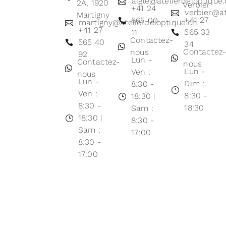
aigle@atelierdeloptique
2A, 1920
Verbier
+41 24
verbier@at
Martigny
+41 27
565 00
martigny@atelierdeloptique.ch
+41 27
565 33
11
Contactez-
565 40
34
Contactez
nous
92
Lun -
Contactez-
nous
Lun -
Ven :
nous
Lun -
Dim :
8:30 -
Ven :
8:30 -
18:30 |
8:30 -
18:30
Sam :
18:30 |
8:30 -
Sam :
17:00
8:30 -
17:00