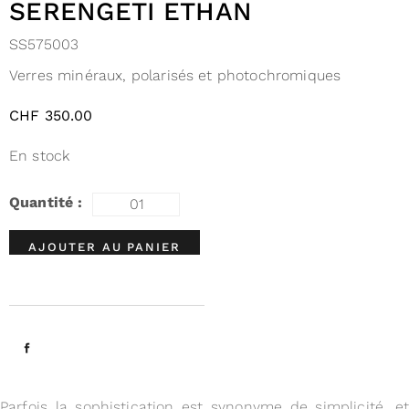
SERENGETI ETHAN
SS575003
Verres minéraux, polarisés et photochromiques
CHF
350.00
En stock
AJOUTER AU PANIER
Parfois la sophistication est synonyme de simplicité, et