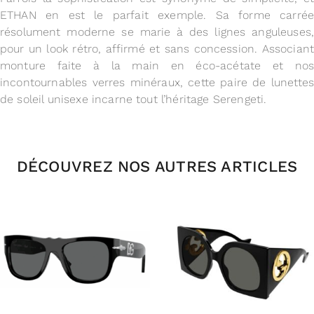
ETHAN en est le parfait exemple. Sa forme carrée
résolument moderne se marie à des lignes anguleuses,
pour un look rétro, affirmé et sans concession. Associant
monture faite à la main en éco-acétate et nos
incontournables verres minéraux, cette paire de lunettes
de soleil unisexe incarne tout l’héritage Serengeti.
DÉCOUVREZ NOS AUTRES ARTICLES