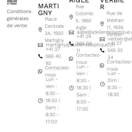
AIGLE
VERBIE
MARTI
R
Rue
Conditions
GNY
Rue de
Colomb
générales
Place
Médran
5, 1860
de vente
Centrale
11, 1936
Aigle
aigle@atelierdeloptique
2A, 1920
Verbier
+41 24
verbier@at
Martigny
+41 27
565 00
martigny@atelierdeloptique.ch
+41 27
565 33
11
Contactez-
565 40
34
Contactez
nous
92
Lun -
Contactez-
nous
Lun -
Ven :
nous
Lun -
Dim :
8:30 -
Ven :
8:30 -
18:30 |
8:30 -
18:30
Sam :
18:30 |
8:30 -
Sam :
17:00
8:30 -
17:00