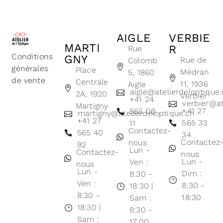
AIGLE
VERBIE
MARTI
R
Rue
Conditions
GNY
Rue de
Colomb
générales
Place
Médran
5, 1860
de vente
Centrale
11, 1936
Aigle
aigle@atelierdeloptique
2A, 1920
Verbier
+41 24
verbier@at
Martigny
+41 27
565 00
martigny@atelierdeloptique.ch
+41 27
565 33
11
Contactez-
565 40
34
Contactez
nous
92
Lun -
Contactez-
nous
Lun -
Ven :
nous
Lun -
Dim :
8:30 -
Ven :
8:30 -
18:30 |
8:30 -
18:30
Sam :
18:30 |
8:30 -
Sam :
17:00