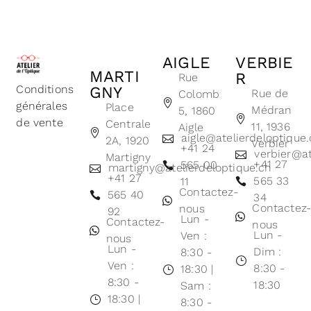
AIGLE
VERBIE
MARTI
R
Rue
Conditions
GNY
Rue de
Colomb
générales
Place
Médran
5, 1860
de vente
Centrale
11, 1936
Aigle
aigle@atelierdeloptique
2A, 1920
Verbier
+41 24
verbier@at
Martigny
+41 27
565 00
martigny@atelierdeloptique.ch
+41 27
565 33
11
Contactez-
565 40
34
Contactez
nous
92
Lun -
Contactez-
nous
Lun -
Ven :
nous
Lun -
Dim :
8:30 -
Ven :
8:30 -
18:30 |
8:30 -
18:30
Sam :
18:30 |
8:30 -