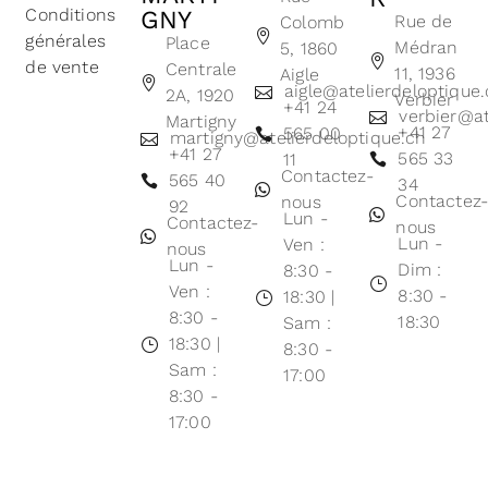
Conditions
GNY
Rue de
Colomb
générales
Place
Médran
5, 1860
de vente
Centrale
11, 1936
Aigle
aigle@atelierdeloptique
2A, 1920
Verbier
+41 24
verbier@at
Martigny
+41 27
565 00
martigny@atelierdeloptique.ch
+41 27
565 33
11
Contactez-
565 40
34
Contactez
nous
92
Lun -
Contactez-
nous
Lun -
Ven :
nous
Lun -
Dim :
8:30 -
Ven :
8:30 -
18:30 |
8:30 -
18:30
Sam :
18:30 |
8:30 -
Sam :
17:00
8:30 -
17:00