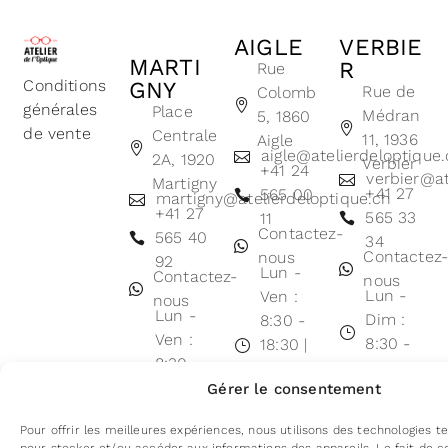
AIGLE
VERBIE
MARTI
R
Rue
Conditions
GNY
Rue de
Colomb
générales
Place
Médran
5, 1860
de vente
Centrale
11, 1936
Aigle
aigle@atelierdeloptique
2A, 1920
Verbier
+41 24
verbier@at
Martigny
+41 27
565 00
martigny@atelierdeloptique.ch
+41 27
565 33
11
Contactez-
565 40
34
Contactez
nous
92
Lun -
Contactez-
nous
Lun -
Ven :
nous
Lun -
Dim :
8:30 -
Ven :
8:30 -
18:30 |
8:30 -
18:30
Sam :
18:30 |
Gérer le consentement
8:30 -
Sam :
17:00
Pour offrir les meilleures expériences, nous utilisons des technologies te
8:30 -