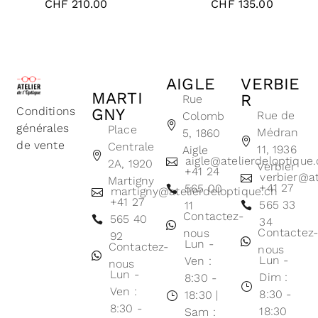
CHF
210.00
CHF
135.00
AIGLE
VERBIE
MARTI
R
Rue
Conditions
GNY
Rue de
Colomb
générales
Place
Médran
5, 1860
de vente
Centrale
11, 1936
Aigle
aigle@atelierdeloptique
2A, 1920
Verbier
+41 24
verbier@at
Martigny
+41 27
565 00
martigny@atelierdeloptique.ch
+41 27
565 33
11
Contactez-
565 40
34
Contactez
nous
92
Lun -
Contactez-
nous
Lun -
Ven :
nous
Lun -
Dim :
8:30 -
Ven :
8:30 -
18:30 |
8:30 -
18:30
Sam :