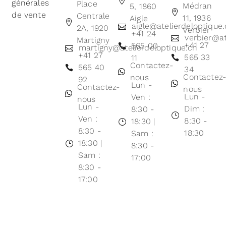
générales
Place
Médran
5, 1860
de vente
Centrale
11, 1936
Aigle
aigle@atelierdeloptique
2A, 1920
Verbier
+41 24
verbier@at
Martigny
+41 27
565 00
martigny@atelierdeloptique.ch
+41 27
565 33
11
Contactez-
565 40
34
Contactez
nous
92
Lun -
Contactez-
nous
Lun -
Ven :
nous
Lun -
Dim :
8:30 -
Ven :
8:30 -
18:30 |
8:30 -
18:30
Sam :
18:30 |
8:30 -
Sam :
17:00
8:30 -
17:00