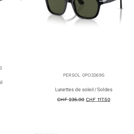
solde
S
PERSOL 0PO3269S
il
Lunettes de soleil
Soldes
CHF
235.00
CHF
117.50