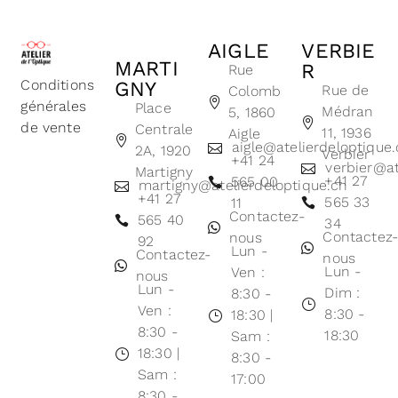
AIGLE
VERBIE
MARTI
R
Rue
Conditions
GNY
Rue de
Colomb
générales
Place
Médran
5, 1860
de vente
Centrale
11, 1936
Aigle
aigle@atelierdeloptique
2A, 1920
Verbier
+41 24
verbier@at
Martigny
+41 27
565 00
martigny@atelierdeloptique.ch
+41 27
565 33
11
Contactez-
565 40
34
Contactez
nous
92
Lun -
Contactez-
nous
Lun -
Ven :
nous
Lun -
Dim :
8:30 -
Ven :
8:30 -
18:30 |
8:30 -
18:30
Sam :
18:30 |
8:30 -
Sam :
17:00
8:30 -