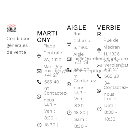
AIGLE
VERBIE
MARTI
R
Rue
Conditions
GNY
Rue de
Colomb
générales
Place
Médran
5, 1860
de vente
Centrale
11, 1936
Aigle
aigle@atelierdeloptique
2A, 1920
Verbier
+41 24
verbier@at
Martigny
+41 27
565 00
martigny@atelierdeloptique.ch
+41 27
565 33
11
Contactez-
565 40
34
Contactez
nous
92
Lun -
Contactez-
nous
Lun -
Ven :
nous
Lun -
Dim :
8:30 -
Ven :
8:30 -
18:30 |
8:30 -
18:30
Sam :
18:30 |
8:30 -