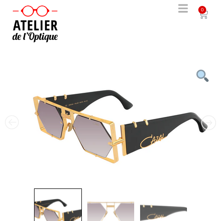
0
solde