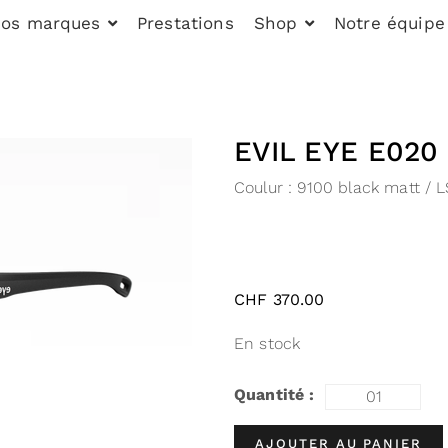
os marques
Prestations
Shop
Notre équipe
EVIL EYE E020
Coulur :
9100 black matt / LS
CHF
370.00
En stock
AJOUTER AU PANIER