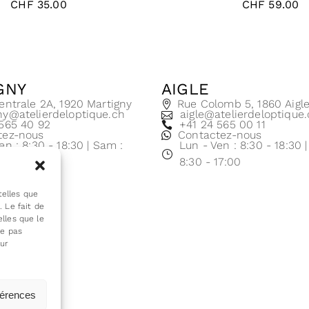
CHF
35.00
CHF
59.00
GNY
AIGLE
entrale 2A, 1920 Martigny
Rue Colomb 5, 1860 Aigl
ny@atelierdeloptique.ch
aigle@atelierdeloptique
 565 40 92
+41 24 565 00 11
tez-nous
Contactez-nous
en : 8:30 - 18:30 | Sam :
Lun - Ven : 8:30 - 18:30 
17:00
8:30 - 17:00
telles que
 Le fait de
lles que le
ne pas
sur
férences