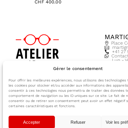
CHF
400.00
MARTI
Place C
martig
+41 27
Contac
Lun - V
8:30 - 
Gérer le consentement
Conditions générales de vente
Pour offrir les meilleures expériences, nous utilisons des technologies 
les cookies pour stocker et/ou accéder aux informations des appareils.
consentir à ces technologies nous permettra de traiter des données te
comportement de navigation ou les ID uniques sur ce site. Le fait de 
consentir ou de retirer son consentement peut avoir un effet négatif 
certaines caractéristiques et fonctions.
Accepter
Refuser
Voir les pré