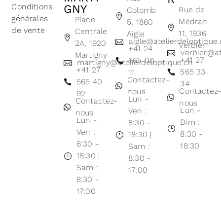
Conditions
GNY
Rue de
Colomb
générales
Place
Médran
5, 1860
de vente
Centrale
11, 1936
Aigle
aigle@atelierdeloptique
2A, 1920
Verbier
+41 24
verbier@at
Martigny
+41 27
565 00
martigny@atelierdeloptique.ch
+41 27
565 33
11
Contactez-
565 40
34
Contactez
nous
92
Lun -
Contactez-
nous
Lun -
Ven :
nous
Lun -
Dim :
8:30 -
Ven :
8:30 -
18:30 |
8:30 -
18:30
Sam :
18:30 |
8:30 -
Sam :
17:00
8:30 -
17:00