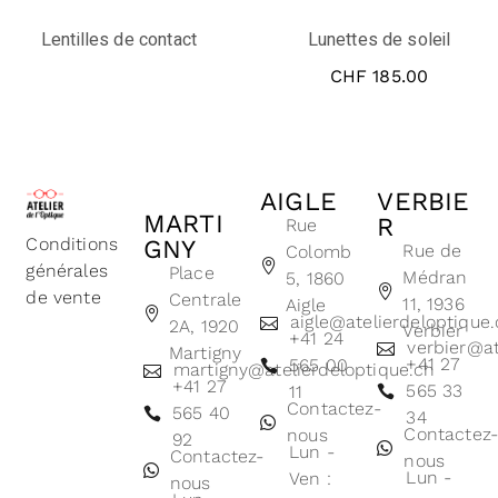
Lentilles de contact
Lunettes de soleil
CHF
185.00
AIGLE
VERBIE
MARTI
R
Rue
Conditions
GNY
Rue de
Colomb
générales
Place
Médran
5, 1860
de vente
Centrale
11, 1936
Aigle
aigle@atelierdeloptique
2A, 1920
Verbier
+41 24
verbier@at
Martigny
+41 27
565 00
martigny@atelierdeloptique.ch
+41 27
565 33
11
Contactez-
565 40
34
Contactez
nous
92
Lun -
Contactez-
nous
Lun -
Ven :
nous