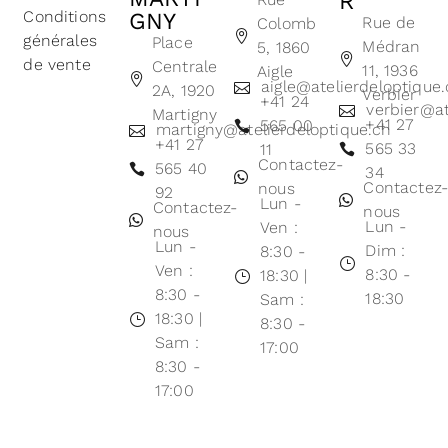
R
Conditions
GNY
Rue de
Colomb
générales
Place
Médran
5, 1860
de vente
Centrale
11, 1936
Aigle
aigle@atelierdeloptique
2A, 1920
Verbier
+41 24
verbier@at
Martigny
+41 27
565 00
martigny@atelierdeloptique.ch
+41 27
565 33
11
Contactez-
565 40
34
Contactez
nous
92
Lun -
Contactez-
nous
Lun -
Ven :
nous
Lun -
Dim :
8:30 -
Ven :
8:30 -
18:30 |
8:30 -
18:30
Sam :
18:30 |
8:30 -
Sam :
17:00
8:30 -
17:00