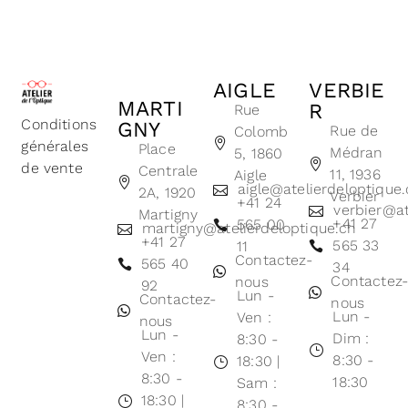
AIGLE
VERBIE
MARTI
R
Rue
Conditions
GNY
Rue de
Colomb
générales
Place
Médran
5, 1860
de vente
Centrale
11, 1936
Aigle
aigle@atelierdeloptique
2A, 1920
Verbier
+41 24
verbier@at
Martigny
+41 27
565 00
martigny@atelierdeloptique.ch
+41 27
565 33
11
Contactez-
565 40
34
Contactez
nous
92
Lun -
Contactez-
nous
Lun -
Ven :
nous
Lun -
Dim :
8:30 -
Ven :
8:30 -
18:30 |
8:30 -
18:30
Sam :
18:30 |
8:30 -