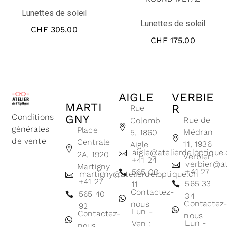
Lunettes de soleil
Lunettes de soleil
CHF
305.00
CHF
175.00
AIGLE
VERBIE
MARTI
R
Rue
Conditions
GNY
Rue de
Colomb
générales
Place
Médran
5, 1860
de vente
Centrale
11, 1936
Aigle
aigle@atelierdeloptique
2A, 1920
Verbier
+41 24
verbier@at
Martigny
+41 27
565 00
martigny@atelierdeloptique.ch
+41 27
565 33
11
Contactez-
565 40
34
Contactez
nous
92
Lun -
Contactez-
nous
Lun -
Ven :
nous