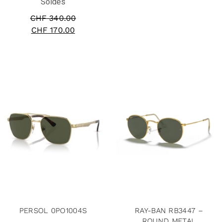
Soldes
CHF
340.00
CHF
170.00
PERSOL 0PO1004S
RAY-BAN RB3447 –
ROUND METAL