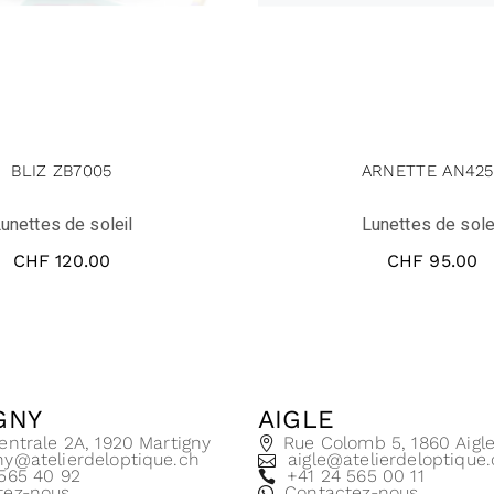
BLIZ ZB7005
ARNETTE AN425
unettes de soleil
Lunettes de sole
CHF
120.00
CHF
95.00
GNY
AIGLE
entrale 2A, 1920 Martigny
Rue Colomb 5, 1860 Aigl
ny@atelierdeloptique.ch
aigle@atelierdeloptique
 565 40 92
+41 24 565 00 11
tez-nous
Contactez-nous