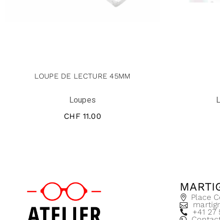
LOUPE DE LECTURE 45MM
Loupes
L
CHF
11.00
MARTI
Place C
martig
+41 27
Contac