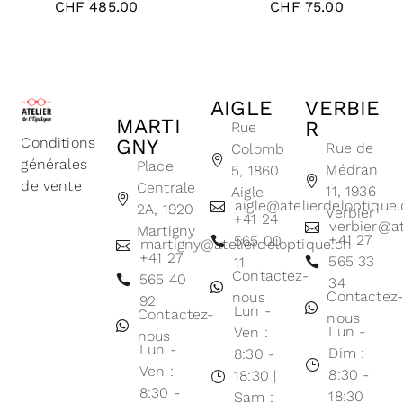
CHF
485.00
CHF
75.00
AIGLE
VERBIE
MARTI
R
Rue
Conditions
GNY
Rue de
Colomb
générales
Place
Médran
5, 1860
de vente
Centrale
11, 1936
Aigle
aigle@atelierdeloptique
2A, 1920
Verbier
+41 24
verbier@at
Martigny
+41 27
565 00
martigny@atelierdeloptique.ch
+41 27
565 33
11
Contactez-
565 40
34
Contactez
nous
92
Lun -
Contactez-
nous
Lun -
Ven :
nous
Lun -
Dim :
8:30 -
Ven :
8:30 -
18:30 |
8:30 -
18:30
Sam :