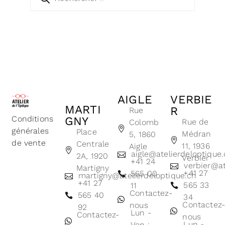
AIGLE
VERBIE
MARTI
R
Rue
Conditions
GNY
Rue de
Colomb
générales
Place
Médran
5, 1860
de vente
Centrale
11, 1936
Aigle
aigle@atelierdeloptique
2A, 1920
Verbier
+41 24
verbier@at
Martigny
+41 27
565 00
martigny@atelierdeloptique.ch
+41 27
565 33
11
Contactez-
565 40
34
Contactez
nous
92
Lun -
Contactez-
nous
Lun -
Ven :