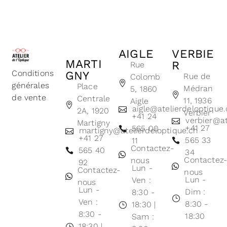
AIGLE
VERBIE
MARTI
R
Rue
Conditions
GNY
Rue de
Colomb
générales
Place
Médran
5, 1860
de vente
Centrale
11, 1936
Aigle
aigle@atelierdeloptique
2A, 1920
Verbier
+41 24
verbier@at
Martigny
+41 27
565 00
martigny@atelierdeloptique.ch
+41 27
565 33
11
Contactez-
565 40
34
Contactez
nous
92
Lun -
Contactez-
nous
Lun -
Ven :
nous
Lun -
Dim :
8:30 -
Ven :
8:30 -
18:30 |
8:30 -
18:30
Sam :
18:30 |