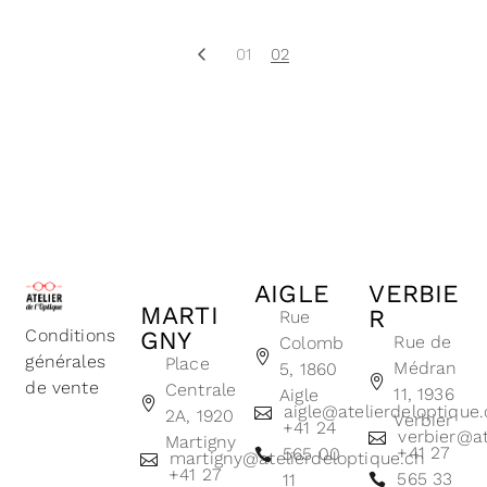
01
02
AIGLE
VERBIE
MARTI
R
Rue
Conditions
GNY
Rue de
Colomb
générales
Place
Médran
5, 1860
de vente
Centrale
11, 1936
Aigle
aigle@atelierdeloptique
2A, 1920
Verbier
+41 24
verbier@at
Martigny
+41 27
565 00
martigny@atelierdeloptique.ch
+41 27
565 33
11